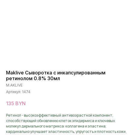
Maklive Сыворотка с инкапсулированным
ретинолом 0.8% 30мл
M.AKLIVE
Артикул:
1474
135
BYN
Ретинол - высокоэффективный антивозрастной компонент,
способствующий обновлению клеток эпидермиса и ключевых
молекул дермального матрикса: коллагена и эластина;
кардинально улучшает эластичность, упругость и плотность кожи,