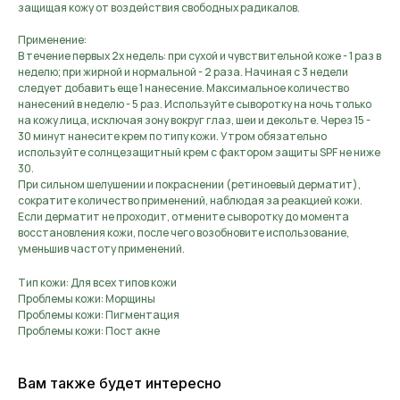
защищая кожу от воздействия свободных радикалов.
Применение:
В течение первых 2х недель: при сухой и чувствительной коже - 1 раз в
неделю; при жирной и нормальной - 2 раза. Начиная с 3 недели
следует добавить еще 1 нанесение. Максимальное количество
нанесений в неделю - 5 раз. Используйте сыворотку на ночь только
на кожу лица, исключая зону вокруг глаз, шеи и декольте. Через 15 -
30 минут нанесите крем по типу кожи. Утром обязательно
используйте солнцезащитный крем с фактором защиты SPF не ниже
30.
При сильном шелушении и покраснении (ретиноевый дерматит),
сократите количество применений, наблюдая за реакцией кожи.
Если дерматит не проходит, отмените сыворотку до момента
восстановления кожи, после чего возобновите использование,
уменьшив частоту применений.
Тип кожи: Для всех типов кожи
Проблемы кожи: Морщины
Проблемы кожи: Пигментация
Проблемы кожи: Пост акне
Вам также будет интересно