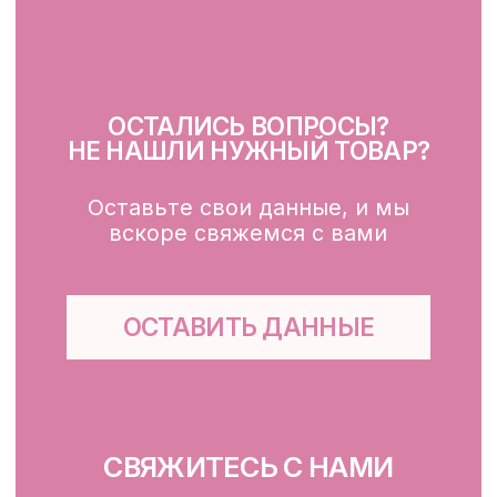
Маски
Для тела, губ, рук
КЛИЕНТАМ
Каталог
Доставка и оплата
Публичная оферта
Обработка персональных данных
Файлы cookie
ООО «ФЭЙСИС» УНП: 193782283
Юридический адрес: Республика
Беларусь, г. Минск, ул. Папанина 11,
пом. 232.
Свидетельство о государственной
регистрации №193782283, выдано
Минским горисполкомом 12.08.2024 г.