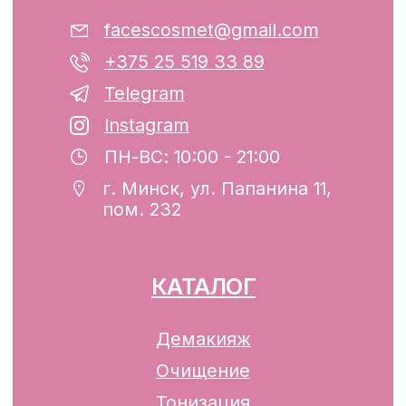
Интернет-магазин включен в Торговый
реестр Республики Беларусь
13.01.2025 за №739352
р/с BY74ALFA30122F42070010270000
в ЗАО «АЛЬФА-БАНК»
Разработка сайта