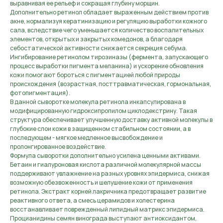
выравнивая ее рельеф и сокращая глубину морщин.
Дополнительно ретинол обладает выраженным действием против
акне, нормализуя кератинизацию и регуляцию выработки кожного
сала, вследствие чего уменьшается количество воспалительных
элементов, открытых и закрытых комедонов, а благодаря
себостатической активности снижается секреция себума.
Ингибирование ретинолом тирозиназы (фермента, запускающего
процесс выработки пигмента меланина) и ускорение обновления
кожи помогают бороться с пигментацией любой природы
происхождения (возрастная, посттравматическая, гормональная,
фотопигментация).
В данной сыворотке молекула ретинола инкапсулирована в
модифицированную гидроксипропилом циклодекстрину. Такая
структура обеспечивает улучшенную доставку активной молекулы в
глубокие слои кожи в защищенном стабильном состоянии, а в
последующем - мягкое медленное высвобождение и
пролонгированное воздействие.
Формула сыворотки дополнительно усилена ценными активами.
Бетаин и гиалуроновая кислота различной молекулярной массы
поддерживают увлажнение на разных уровнях эпидермиса, снижая
возможную обезвоженность и шелушение кожи от применения
ретинола. Экстракт корней лакричника предотвращает развитие
реактивного ответа, а смесь церамидов и холестерина
восстанавливает поврежденный липидный матрикс эпидермиса.
Процианидины семян винограда выступают антиоксидантом,