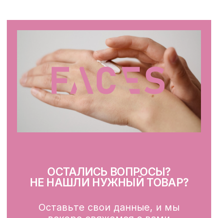
facescosmet@gmail.com
+375 25 519 33 89
Telegram
Instagram
ПН-ВС: 10:00 - 21:00
г. Минск, ул. Папанина 11,
пом. 232
КАТАЛОГ
Демакияж
Очищение
Тонизация
Сыворотка для лица
Крем для лица
SPF
Для зоны вокруг глаз
Глубокое очищение/ пилинги
Маски