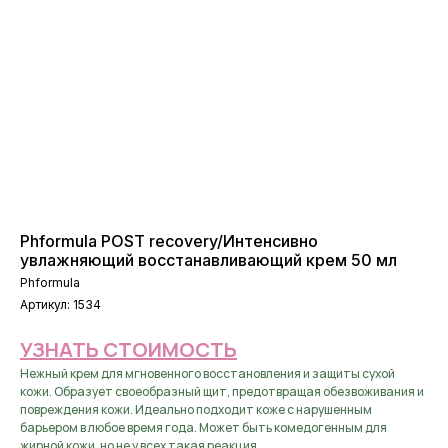
Phformula POST recovery/Интенсивно
увлажняющий восстанавливающий крем 50 мл
Phformula
Артикул:
1534
УЗНАТЬ СТОИМОСТЬ
Нежный крем для мгновенного восстановления и защиты сухой
кожи. Образует своеобразный щит, предотвращая обезвоживания и
повреждения кожи. Идеально подходит коже с нарушенным
барьером в любое время года. Может быть комедогенным для
жирной кожи, но не у всех такая реакция.