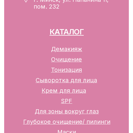
13.01.2025 за №739352
р/с BY74ALFA30122F42070010270000
в ЗАО «АЛЬФА-БАНК»
Разработка сайта