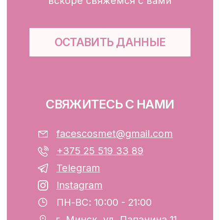
Для тела, губ, рук
КЛИЕНТАМ
Каталог
Доставка и оплата
Публичная оферта
Обработка персональных данных
Файлы cookie
ООО «ФЭЙСИС» УНП: 193782283
Юридический адрес: Республика
Беларусь, г. Минск, ул. Папанина 11,
пом. 232.
Свидетельство о государственной
регистрации №193782283, выдано
Минским горисполкомом 12.08.2024 г.
Интернет-магазин включен в Торговый
реестр Республики Беларусь