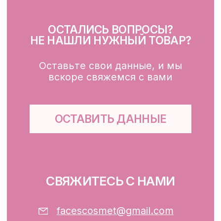
Для тела, губ, рук
КЛИЕНТАМ
Каталог
Доставка и оплата
Публичная оферта
Обработка персональных данных
Файлы cookie
ООО «ФЭЙСИС» УНП: 193782283
Юридический адрес: Республика
Беларусь, г. Минск, ул. Папанина 11,
пом. 232.
Свидетельство о государственной
регистрации №193782283, выдано
Минским горисполкомом 12.08.2024 г.
Интернет-магазин включен в Торговый
реестр Республики Беларусь
13.01.2025 за №739352