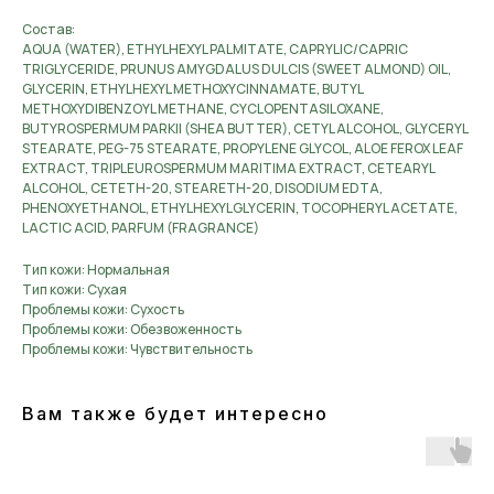
Состав:
AQUA (WATER), ETHYLHEXYL PALMITATE, CAPRYLIC/CAPRIC
TRIGLYCERIDE, PRUNUS AMYGDALUS DULCIS (SWEET ALMOND) OIL,
GLYCERIN, ETHYLHEXYL METHOXYCINNAMATE, BUTYL
METHOXYDIBENZOYL METHANE, CYCLOPENTASILOXANE,
BUTYROSPERMUM PARKII (SHEA BUTTER), CETYL ALCOHOL, GLYCERYL
STEARATE, PEG-75 STEARATE, PROPYLENE GLYCOL, ALOE FEROX LEAF
EXTRACT, TRIPLEUROSPERMUM MARITIMA EXTRACT, CETEARYL
ALCOHOL, CETETH-20, STEARETH-20, DISODIUM EDTA,
PHENOXYETHANOL, ETHYLHEXYLGLYCERIN, TOCOPHERYL ACETATE,
LACTIC ACID, PARFUM (FRAGRANCE)
Тип кожи: Нормальная
Тип кожи: Сухая
Проблемы кожи: Сухость
Проблемы кожи: Обезвоженность
Проблемы кожи: Чувствительность
Вам также будет интересно