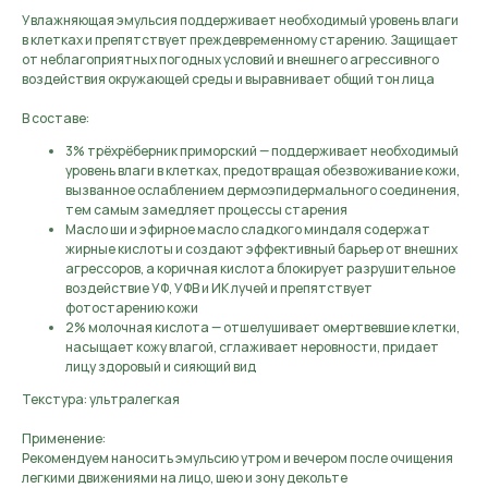
Увлажняющая эмульсия поддерживает необходимый уровень влаги
в клетках и препятствует преждевременному старению. Защищает
от неблагоприятных погодных условий и внешнего агрессивного
воздействия окружающей среды и выравнивает общий тон лица
В составе:
3% трёхрёберник приморский — поддерживает необходимый
уровень влаги в клетках, предотвращая обезвоживание кожи,
вызванное ослаблением дермоэпидермального соединения,
тем самым замедляет процессы старения
Масло ши и эфирное масло сладкого миндаля содержат
жирные кислоты и создают эффективный барьер от внешних
агрессоров, а коричная кислота блокирует разрушительное
воздействие УФ, УФВ и ИК лучей и препятствует
фотостарению кожи
2% молочная кислота — отшелушивает омертвевшие клетки,
насыщает кожу влагой, сглаживает неровности, придает
лицу здоровый и сияющий вид
Текстура: ультралегкая
Применение:
Рекомендуем наносить эмульсию утром и вечером после очищения
легкими движениями на лицо, шею и зону декольте