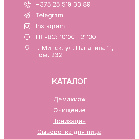
р/с BY74ALFA30122F42070010270000
в ЗАО «АЛЬФА-БАНК»
Разработка сайта