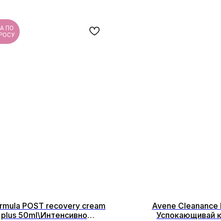
А ПО
РОСУ
rmula POST recovery cream
Avene Cleanance 
plus 50ml\Интенсивно
Успокающивай 